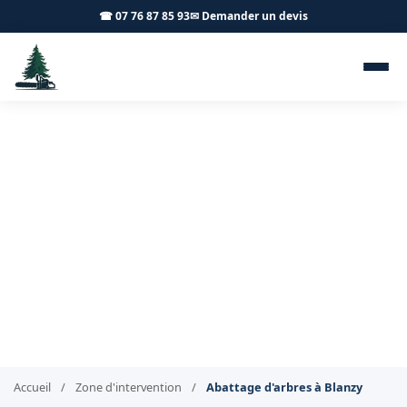
☎ 07 76 87 85 93
✉ Demander un devis
Abattage d'arbres Blanzy
71450 - Achard Élagage 71
Abattage d'arbres sécurisé à Blanzy
Accueil
/
Zone d'intervention
/
Abattage d'arbres à Blanzy