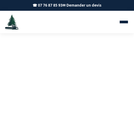
☎ 07 76 87 85 93
✉ Demander un devis
Zone d'intervention - Achard
Élagage 71
Nous intervenons à Chalon-sur-Saône et dans un
rayon de 50 km pour l'entretien de vos arbres et
espaces verts