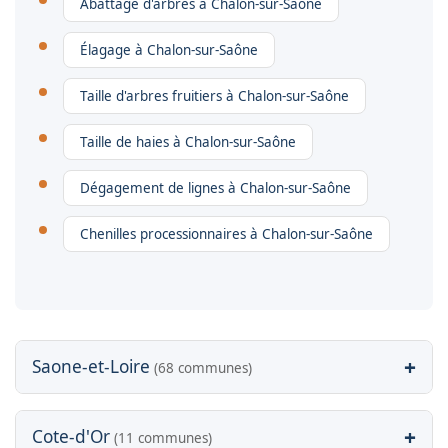
Abattage d'arbres à Chalon-sur-Saône
Élagage à Chalon-sur-Saône
Taille d'arbres fruitiers à Chalon-sur-Saône
Taille de haies à Chalon-sur-Saône
Dégagement de lignes à Chalon-sur-Saône
Chenilles processionnaires à Chalon-sur-Saône
+
Saone-et-Loire
(68 communes)
Allerey-sur-Saône (71350)
+
Cote-d'Or
(11 communes)
Abattage
Élagage
Fruitiers
Haies
Lignes