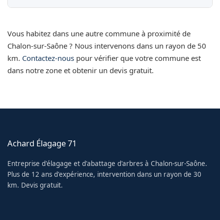
Chenilles
Auxey-Duresses (21190)
Abattage
Élagage
Fruitiers
Haies
Lignes
Vous habitez dans une autre commune à proximité de
Aluze (71510)
Chalon-sur-Saône ? Nous intervenons dans un rayon de 50
Chenilles
Abattage
Élagage
Fruitiers
Haies
Lignes
km.
Contactez-nous
pour vérifier que votre commune est
Chenilles
dans notre zone et obtenir un devis gratuit.
Beaune (21200)
Abattage
Élagage
Fruitiers
Haies
Lignes
Authumes (71580)
Chenilles
Abattage
Élagage
Fruitiers
Haies
Lignes
Chenilles
Dezize-lès-Maranges (21590)
Abattage
Élagage
Fruitiers
Haies
Lignes
Autun (71400)
Achard Élagage 71
Chenilles
Abattage
Élagage
Fruitiers
Haies
Lignes
Entreprise d'élagage et d'abattage d'arbres à Chalon-sur-Saône.
Chenilles
Meursault (21190)
Plus de 12 ans d'expérience, intervention dans un rayon de 30
km. Devis gratuit.
Abattage
Élagage
Fruitiers
Haies
Lignes
Bantanges (71500)
Chenilles
Abattage
Élagage
Fruitiers
Haies
Lignes
Chenilles