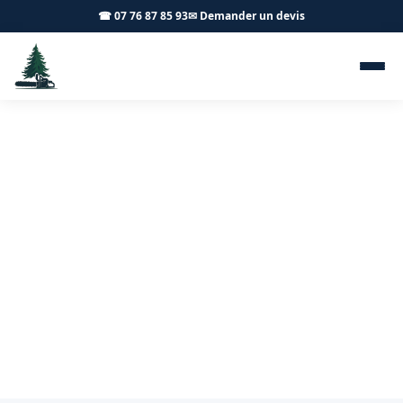
☎ 07 76 87 85 93
✉ Demander un devis
Abattage d'arbres
Montchanin 71210 - Achard
Élagage 71
Abattage d'arbres sécurisé à Montchanin