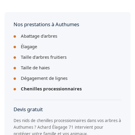
méthodes les plus efficaces. Le traitement biologique au Btk
Les nids se présentent comme des cocons blancs soyeux,
s'applique en automne sur les jeunes larves à Authumes.
généralement situés à l'extrémité des branches de pins ou
de chênes. Ils sont bien visibles en hiver lorsque les arbres
sont dégarnis. Si vous en repérez dans vos arbres à
Nos prestations à Authumes
Authumes, contactez-nous rapidement.
Abattage d'arbres
Élagage
Taille d'arbres fruitiers
Taille de haies
Dégagement de lignes
Chenilles processionnaires
Devis gratuit
Des nids de chenilles processionnaires dans vos arbres à
Authumes ? Achard Élagage 71 intervient pour
protéger votre famille et vos animaux.