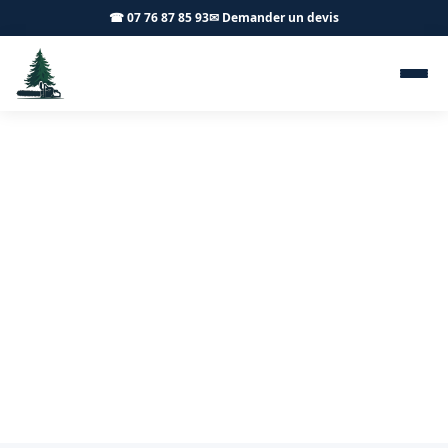
☎ 07 76 87 85 93
✉ Demander un devis
Chenilles processionnaires
Authumes 71580 - Achard
Élagage 71
Traitement chenilles processionnaires à Authumes