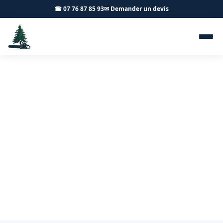
☎ 07 76 87 85 93
✉ Demander un devis
Chenilles processionnaires
Chagny 71150 - Achard
Élagage 71
Lutte contre les chenilles processionnaires à Chagny