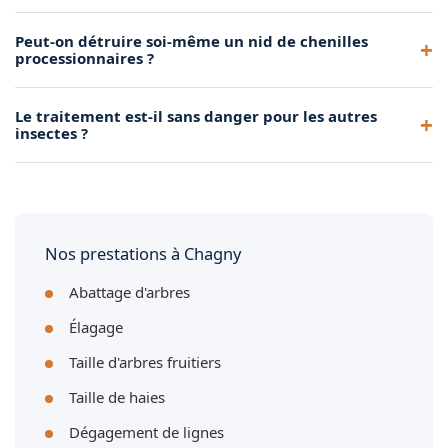
L'idéal est d'agir entre octobre et mars, lorsque les chenilles
Peut-on détruire soi-même un nid de chenilles
sont encore dans les nids. Les écopièges se posent dès
processionnaires ?
l'automne.
C'est fortement déconseillé. Les poils urticants se dispersent
Le traitement est-il sans danger pour les autres
dans l'air et peuvent provoquer des réactions graves. Seul
insectes ?
un professionnel équipé peut intervenir en sécurité.
Le Bacillus thuringiensis cible spécifiquement les chenilles
de lépidoptères. Appliqué en hiver, il ne présente pas de
risque pour les pollinisateurs.
Nos prestations à Chagny
Abattage d'arbres
Élagage
Taille d'arbres fruitiers
Taille de haies
Dégagement de lignes