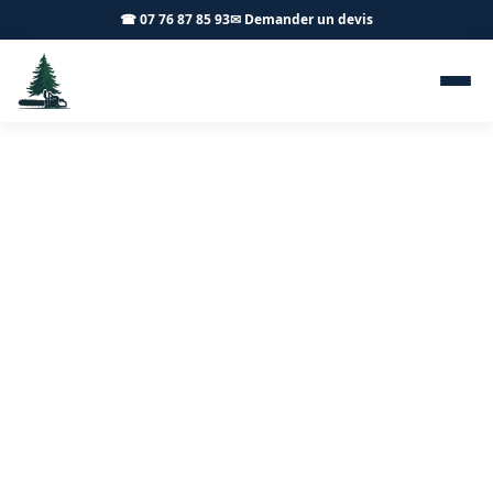
☎ 07 76 87 85 93
✉ Demander un devis
Chenilles processionnaires
Chassey-le-Camp 71150 -
Achard Élagage 71
Traitement chenilles processionnaires à Chassey-le-
Camp