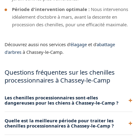
Période d'intervention optimale :
Nous intervenons
idéalement d'octobre à mars, avant la descente en
procession des chenilles, pour une efficacité maximale.
Découvrez aussi nos services d'
élagage
et d'
abattage
d'arbres
à Chassey-le-Camp.
Questions fréquentes sur les chenilles
processionnaires à Chassey-le-Camp
Les chenilles processionnaires sont-elles
dangereuses pour les chiens à Chassey-le-Camp ?
Oui, extrêmement. Un chien qui lèche ou renifle des
Quelle est la meilleure période pour traiter les
chenilles processionnaires au sol risque une nécrose de la
chenilles processionnaires à Chassey-le-Camp ?
langue pouvant nécessiter une amputation. À Chassey-le-