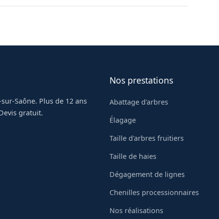
ventions à Louhans.
 travailler à proximité des réseaux sous tension.
our une mise hors tension temporaire afin de
.
Nos prestations
-sur-Saône. Plus de 12 ans
Abattage d'arbres
evis gratuit.
Élagage
Taille d'arbres fruitiers
Taille de haies
Dégagement de lignes
Chenilles processionnaires
Nos réalisations