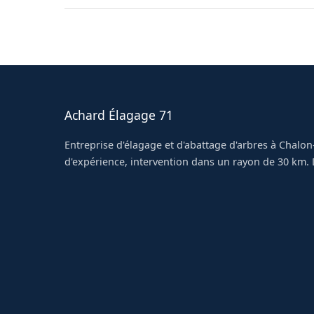
respectons scrupuleusement lors de nos inter
Oui, nos élagueurs sont formés et équipés pour
Nous coordonnons si nécessaire avec Enedis p
garantir la sécurité de l'intervention à Louhans
Achard Élagage 71
Entreprise d'élagage et d'abattage d'arbres à Chalon
d'expérience, intervention dans un rayon de 30 km. D