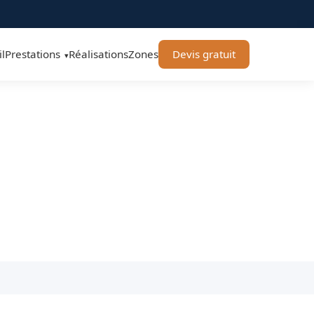
l
Prestations
Réalisations
Zones
Devis gratuit
▾
ard Élagage 71