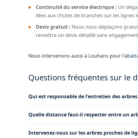
Continuité du service électrique :
Un dégag
liées aux chutes de branches sur les lignes
Devis gratuit :
Nous nous déplaçons gratuit
remettre un devis détaillé sans engagement
Nous intervenons aussi à Louhans pour l'
abatt
Questions fréquentes sur le
Qui est responsable de l'entretien des arbres
Le propriétaire du terrain est tenu de mainteni
Quelle distance faut-il respecter entre un arb
électriques et téléphoniques. Enedis peut égal
appel à un élagueur professionnel à Louhans p
La distance minimale varie selon la tension de 
Intervenez-vous sur les arbres proches de li
tension et jusqu'à 5 mètres pour la haute tens