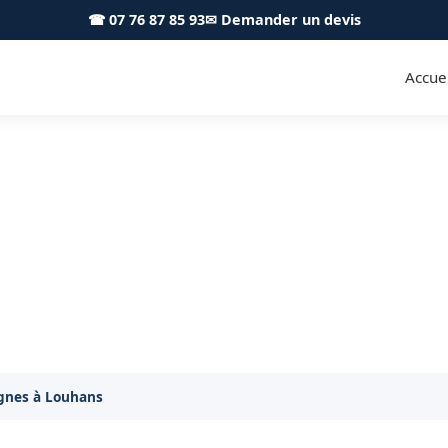
☎ 07 76 87 85 93
✉ Demander un devis
Accuei
 lignes Louhans 71500 - Ach
Dégagement de lignes à Louhans
gnes à Louhans