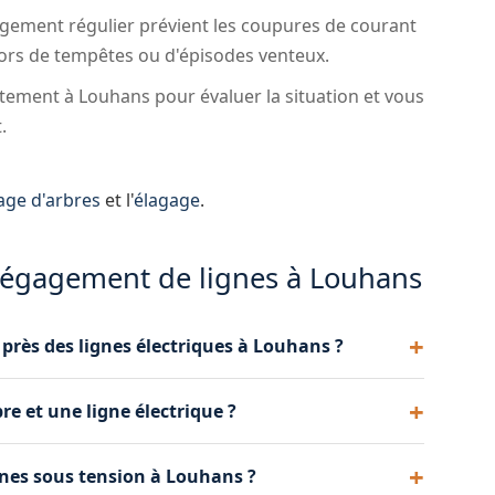
ement régulier prévient les coupures de courant
 lors de tempêtes ou d'épisodes venteux.
ement à Louhans pour évaluer la situation et vous
.
age d'arbres
et l'
élagage
.
 dégagement de lignes à Louhans
 près des lignes électriques à Louhans ?
r la végétation à distance réglementaire des lignes
re et une ligne électrique ?
ement intervenir, mais il est recommandé de faire
our un travail soigné et conforme.
la ligne : au moins 3 mètres pour les lignes basse
gnes sous tension à Louhans ?
ion. Nous connaissons les normes applicables et les