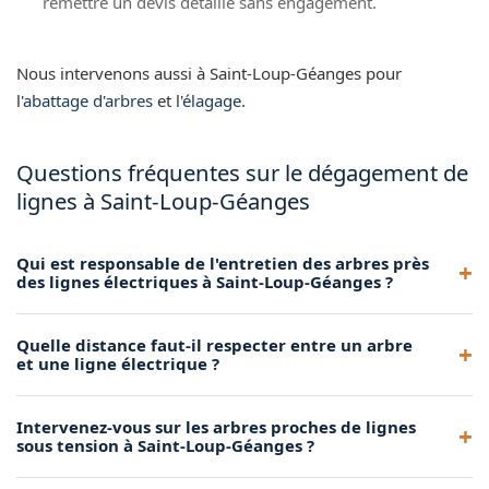
remettre un devis détaillé sans engagement.
Nous intervenons aussi à Saint-Loup-Géanges pour
l'
abattage d'arbres
et l'
élagage
.
Questions fréquentes sur le dégagement de
lignes à Saint-Loup-Géanges
Qui est responsable de l'entretien des arbres près
des lignes électriques à Saint-Loup-Géanges ?
Le propriétaire du terrain est tenu de maintenir la végétation
Quelle distance faut-il respecter entre un arbre
à distance réglementaire des lignes électriques et
et une ligne électrique ?
téléphoniques. Enedis peut également intervenir, mais il est
recommandé de faire appel à un élagueur professionnel à
La distance minimale varie selon la tension de la ligne : au
Intervenez-vous sur les arbres proches de lignes
Saint-Loup-Géanges pour un travail soigné et conforme.
moins 3 mètres pour les lignes basse tension et jusqu'à 5
sous tension à Saint-Loup-Géanges ?
mètres pour la haute tension. Nous connaissons les normes