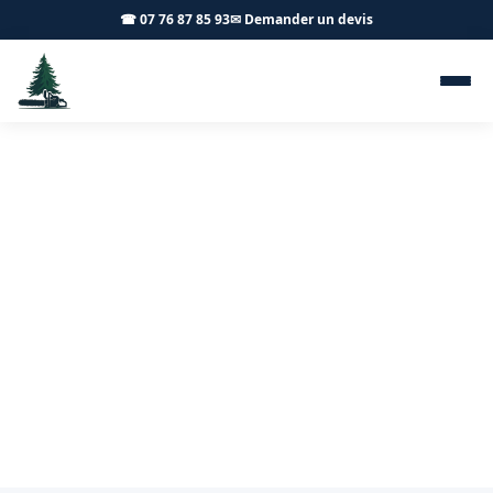
☎ 07 76 87 85 93
✉ Demander un devis
Dégagement de lignes Saint-
Loup-Géanges 71150 -
Achard Élagage 71
Dégagement de lignes à Saint-Loup-Géanges