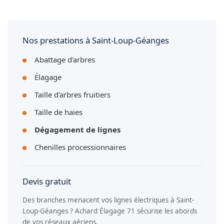
applicables et les respectons scrupuleusement lors de nos
Oui, nos élagueurs sont formés et équipés pour travailler à
interventions à Saint-Loup-Géanges.
proximité des réseaux sous tension. Nous coordonnons si
nécessaire avec Enedis pour une mise hors tension
temporaire afin de garantir la sécurité de l'intervention à
Nos prestations à Saint-Loup-Géanges
Saint-Loup-Géanges.
Abattage d'arbres
Élagage
Taille d'arbres fruitiers
Taille de haies
Dégagement de lignes
Chenilles processionnaires
Devis gratuit
Des branches menacent vos lignes électriques à Saint-
Loup-Géanges ? Achard Élagage 71 sécurise les abords
de vos réseaux aériens.