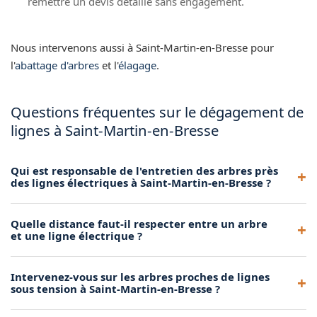
remettre un devis détaillé sans engagement.
Nous intervenons aussi à Saint-Martin-en-Bresse pour
l'
abattage d'arbres
et l'
élagage
.
Questions fréquentes sur le dégagement de
lignes à Saint-Martin-en-Bresse
Qui est responsable de l'entretien des arbres près
des lignes électriques à Saint-Martin-en-Bresse ?
Le propriétaire du terrain est tenu de maintenir la végétation
Quelle distance faut-il respecter entre un arbre
à distance réglementaire des lignes électriques et
et une ligne électrique ?
téléphoniques. Enedis peut également intervenir, mais il est
recommandé de faire appel à un élagueur professionnel à
La distance minimale varie selon la tension de la ligne : au
Intervenez-vous sur les arbres proches de lignes
Saint-Martin-en-Bresse pour un travail soigné et conforme.
moins 3 mètres pour les lignes basse tension et jusqu'à 5
sous tension à Saint-Martin-en-Bresse ?
mètres pour la haute tension. Nous connaissons les normes