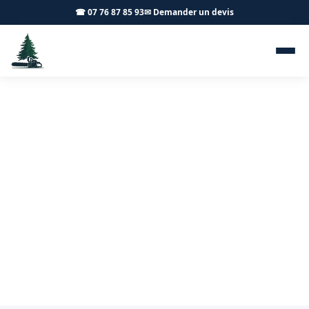
☎ 07 76 87 85 93
✉ Demander un devis
Dégagement de lignes Saint-
Martin-en-Bresse 71620 -
Achard Élagage 71
Dégagement de lignes à Saint-Martin-en-Bresse