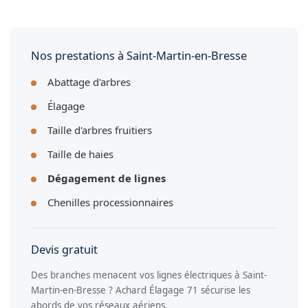
applicables et les respectons scrupuleusement lors de nos
Oui, nos élagueurs sont formés et équipés pour travailler à
interventions à Saint-Martin-en-Bresse.
proximité des réseaux sous tension. Nous coordonnons si
nécessaire avec Enedis pour une mise hors tension
temporaire afin de garantir la sécurité de l'intervention à
Nos prestations à Saint-Martin-en-Bresse
Saint-Martin-en-Bresse.
Abattage d'arbres
Élagage
Taille d'arbres fruitiers
Taille de haies
Dégagement de lignes
Chenilles processionnaires
Devis gratuit
Des branches menacent vos lignes électriques à Saint-
Martin-en-Bresse ? Achard Élagage 71 sécurise les
abords de vos réseaux aériens.