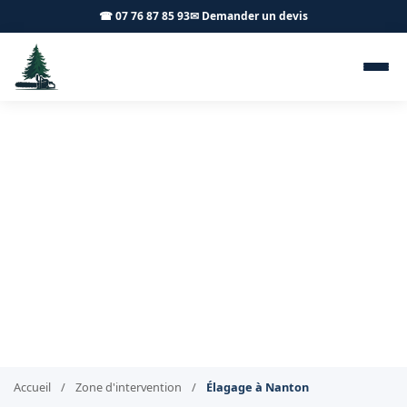
☎ 07 76 87 85 93
✉ Demander un devis
Élagage Nanton 71240 -
Achard Élagage 71
Élagage professionnel à Nanton
Accueil
/
Zone d'intervention
/
Élagage à Nanton