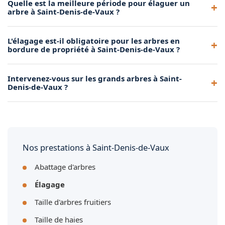
Quelle est la meilleure période pour élaguer un
arbre à Saint-Denis-de-Vaux ?
La période idéale dépend de l'essence de l'arbre. En règle
L'élagage est-il obligatoire pour les arbres en
générale, l'élagage se pratique en automne ou en hiver, hors
bordure de propriété à Saint-Denis-de-Vaux ?
période de gel. Pour certaines espèces, une taille en vert
(été) est possible. Nous vous conseillons selon votre
Oui, le Code civil impose de maintenir les branches à
Intervenez-vous sur les grands arbres à Saint-
situation à Saint-Denis-de-Vaux.
l'intérieur de votre propriété. Si vos arbres dépassent chez le
Denis-de-Vaux ?
voisin à Saint-Denis-de-Vaux, vous êtes tenu de les élaguer.
Nous intervenons pour une mise en conformité rapide.
Absolument. Grâce à notre camion nacelle et nos techniques
de grimpe, nous élagons tous les arbres, quelle que soit leur
hauteur. Nous intervenons régulièrement sur des chênes,
des platanes et des résineux de grande taille à Saint-Denis-
Nos prestations à Saint-Denis-de-Vaux
de-Vaux.
Abattage d'arbres
Élagage
Taille d'arbres fruitiers
Taille de haies