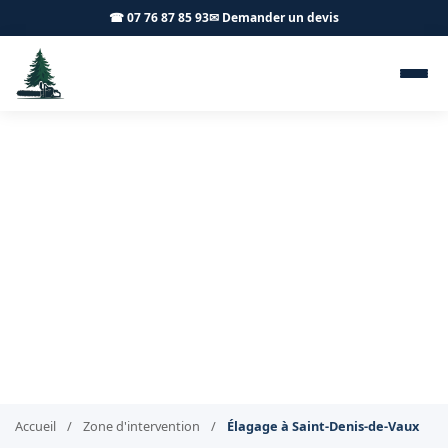
☎ 07 76 87 85 93
✉ Demander un devis
Élagage Saint-Denis-de-Vaux
71640 - Achard Élagage 71
Élagage professionnel à Saint-Denis-de-Vaux
Accueil
/
Zone d'intervention
/
Élagage à Saint-Denis-de-Vaux