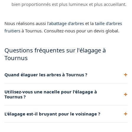
bien proportionnés est plus lumineux et plus accueillant.
Nous réalisons aussi l'
abattage d'arbres
et la
taille d'arbres
fruitiers
à Tournus. Consultez-nous pour un devis global.
Questions fréquentes sur l'élagage à
Tournus
Quand élaguer les arbres à Tournus ?
La période idéale est l'hiver (novembre à mars), lorsque les
Utilisez-vous une nacelle pour l'élagage à
feuilles sont tombées et que l'arbre est en dormance. Les
Tournus ?
interventions de sécurité se font toute l'année.
Oui, nous disposons d'un camion nacelle pour les accès
L'élagage est-il bruyant pour le voisinage ?
faciles. En terrain difficile, nos élagueurs grimpeurs
interviennent avec harnais et cordes.
Nous utilisons des tronçonneuses professionnelles. Les