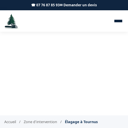
☎ 07 76 87 85 93
✉ Demander un devis
Élagage Tournus 71700 -
Achard Élagage 71
Élagueur professionnel à votre service à Tournus
Accueil
/
Zone d'intervention
/
Élagage à Tournus