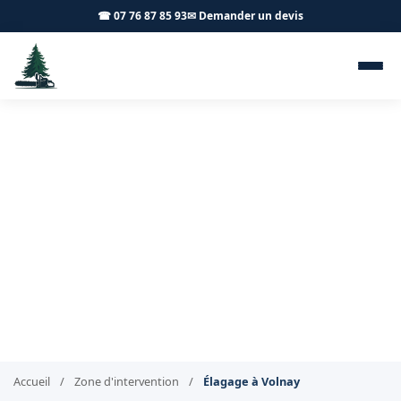
☎ 07 76 87 85 93
✉ Demander un devis
Élagage Volnay 21190 -
Achard Élagage 71
Élagage professionnel à Volnay
Accueil
/
Zone d'intervention
/
Élagage à Volnay