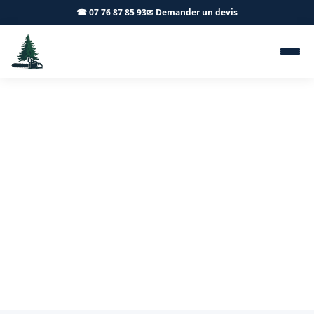
☎ 07 76 87 85 93
✉ Demander un devis
Taille d'arbres fruitiers
Châtenoy-en-Bresse 71380 -
Achard Élagage 71
Taille de vos arbres fruitiers à Châtenoy-en-Bresse