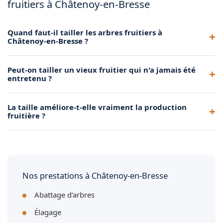
fruitiers à Châtenoy-en-Bresse
Quand faut-il tailler les arbres fruitiers à
Châtenoy-en-Bresse ?
Les arbres à pépins (pommiers, poiriers) se taillent de
Peut-on tailler un vieux fruitier qui n'a jamais été
novembre à mars. Les arbres à noyaux (cerisiers, pruniers)
entretenu ?
préfèrent une taille après la récolte, en fin d'été. Nous
adaptons notre calendrier au climat de Châtenoy-en-Bresse.
Oui, grâce à une taille de rajeunissement progressive étalée
La taille améliore-t-elle vraiment la production
sur 2 à 3 ans. Nous redonnons forme et vigueur à vos vieux
fruitière ?
arbres fruitiers à Châtenoy-en-Bresse sans les brutaliser.
Absolument. Une taille régulière favorise la circulation de la
lumière et de l'air dans l'arbre, ce qui stimule la floraison et
améliore la qualité et la quantité des fruits récoltés.
Nos prestations à Châtenoy-en-Bresse
Abattage d'arbres
Élagage