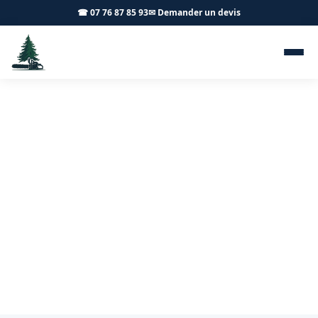
☎ 07 76 87 85 93
✉ Demander un devis
Taille d'arbres fruitiers
Dezize-lès-Maranges 21590 -
Achard Élagage 71
Taille de vos arbres fruitiers à Dezize-lès-Maranges