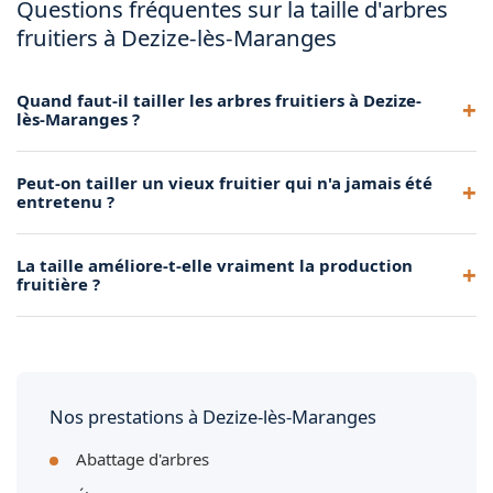
Questions fréquentes sur la taille d'arbres
fruitiers à Dezize-lès-Maranges
Quand faut-il tailler les arbres fruitiers à Dezize-
lès-Maranges ?
Les arbres à pépins (pommiers, poiriers) se taillent de
Peut-on tailler un vieux fruitier qui n'a jamais été
novembre à mars. Les arbres à noyaux (cerisiers, pruniers)
entretenu ?
préfèrent une taille après la récolte, en fin d'été. Nous
adaptons notre calendrier au climat de Dezize-lès-Maranges.
Oui, grâce à une taille de rajeunissement progressive étalée
La taille améliore-t-elle vraiment la production
sur 2 à 3 ans. Nous redonnons forme et vigueur à vos vieux
fruitière ?
arbres fruitiers à Dezize-lès-Maranges sans les brutaliser.
Absolument. Une taille régulière favorise la circulation de la
lumière et de l'air dans l'arbre, ce qui stimule la floraison et
améliore la qualité et la quantité des fruits récoltés.
Nos prestations à Dezize-lès-Maranges
Abattage d'arbres