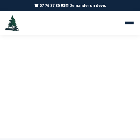
☎ 07 76 87 85 93
✉ Demander un devis
Taille d'arbres fruitiers
Fontaines 71150 - Achard
Élagage 71
Taille de vos arbres fruitiers à Fontaines