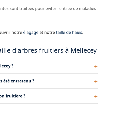
tes sont traitées pour éviter l'entrée de maladies
ouvrir notre
élagage
et notre
taille de haies
.
ille d'arbres fruitiers à Mellecey
llecey ?
illent de novembre à mars. Les arbres à noyaux
is été entretenu ?
la récolte, en fin d'été. Nous adaptons notre
ressive étalée sur 2 à 3 ans. Nous redonnons forme
on fruitière ?
y sans les brutaliser.
lation de la lumière et de l'air dans l'arbre, ce qui
quantité des fruits récoltés.