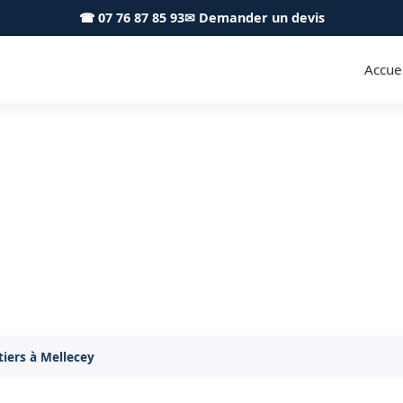
☎ 07 76 87 85 93
✉ Demander un devis
Accuei
s fruitiers Mellecey 71640 - Ac
Taille de vos arbres fruitiers à Mellecey
itiers à Mellecey