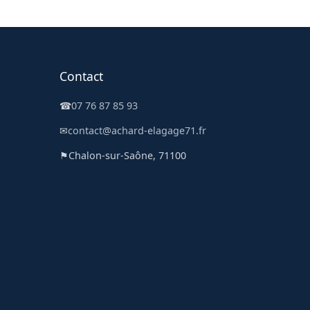
Contact
☎
07 76 87 85 93
✉
contact@achard-elagage71.fr
⚑
Chalon-sur-Saône, 71100