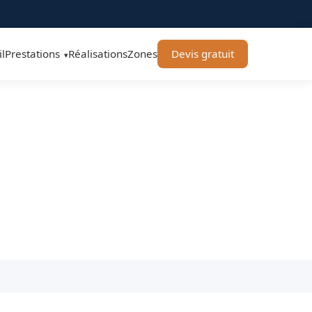
l
Prestations
Réalisations
Zones
Devis gratuit
▾
hard Élagage 71