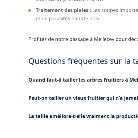
Traitement des plaies :
Les coupes importan
et de parasites dans le bois.
Profitez de notre passage à Mellecey pour déc
Questions fréquentes sur la ta
Quand faut-il tailler les arbres fruitiers à Me
Les arbres à pépins (pommiers, poiriers) se ta
Peut-on tailler un vieux fruitier qui n'a jama
(cerisiers, pruniers) préfèrent une taille après 
calendrier au climat de Mellecey.
Oui, grâce à une taille de rajeunissement prog
La taille améliore-t-elle vraiment la producti
et vigueur à vos vieux arbres fruitiers à Mellece
Absolument. Une taille régulière favorise la circu
stimule la floraison et améliore la qualité et la 