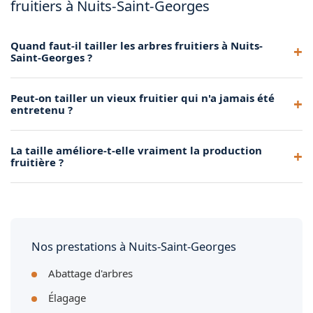
fruitiers à Nuits-Saint-Georges
Quand faut-il tailler les arbres fruitiers à Nuits-
Saint-Georges ?
Les arbres à pépins (pommiers, poiriers) se taillent de
Peut-on tailler un vieux fruitier qui n'a jamais été
novembre à mars. Les arbres à noyaux (cerisiers, pruniers)
entretenu ?
préfèrent une taille après la récolte, en fin d'été. Nous
adaptons notre calendrier au climat de Nuits-Saint-Georges.
Oui, grâce à une taille de rajeunissement progressive étalée
La taille améliore-t-elle vraiment la production
sur 2 à 3 ans. Nous redonnons forme et vigueur à vos vieux
fruitière ?
arbres fruitiers à Nuits-Saint-Georges sans les brutaliser.
Absolument. Une taille régulière favorise la circulation de la
lumière et de l'air dans l'arbre, ce qui stimule la floraison et
améliore la qualité et la quantité des fruits récoltés.
Nos prestations à Nuits-Saint-Georges
Abattage d'arbres
Élagage