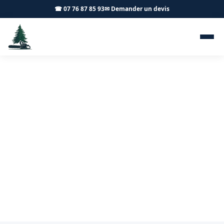
☎ 07 76 87 85 93
✉ Demander un devis
Taille d'arbres fruitiers
Pommard 21630 - Achard
Élagage 71
Taille de vos arbres fruitiers à Pommard