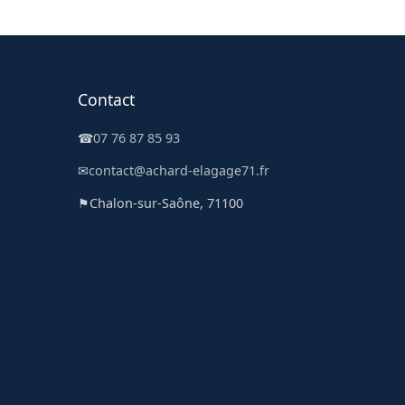
Contact
☎
07 76 87 85 93
✉
contact@achard-elagage71.fr
⚑
Chalon-sur-Saône, 71100