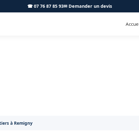
☎ 07 76 87 85 93
✉ Demander un devis
Accuei
s fruitiers Remigny 71150 - Ac
Taille de vos arbres fruitiers à Remigny
itiers à Remigny