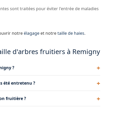
tes sont traitées pour éviter l'entrée de maladies
ouvrir notre
élagage
et notre
taille de haies
.
ille d'arbres fruitiers à Remigny
emigny ?
illent de novembre à mars. Les arbres à noyaux
is été entretenu ?
la récolte, en fin d'été. Nous adaptons notre
ressive étalée sur 2 à 3 ans. Nous redonnons forme
on fruitière ?
 sans les brutaliser.
lation de la lumière et de l'air dans l'arbre, ce qui
quantité des fruits récoltés.