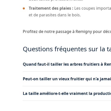
Traitement des plaies :
Les coupes importan
et de parasites dans le bois.
Profitez de notre passage à Remigny pour déc
Questions fréquentes sur la ta
Quand faut-il tailler les arbres fruitiers à R
Les arbres à pépins (pommiers, poiriers) se ta
Peut-on tailler un vieux fruitier qui n'a jama
(cerisiers, pruniers) préfèrent une taille après 
calendrier au climat de Remigny.
Oui, grâce à une taille de rajeunissement prog
La taille améliore-t-elle vraiment la producti
et vigueur à vos vieux arbres fruitiers à Remigny
Absolument. Une taille régulière favorise la circu
stimule la floraison et améliore la qualité et la 