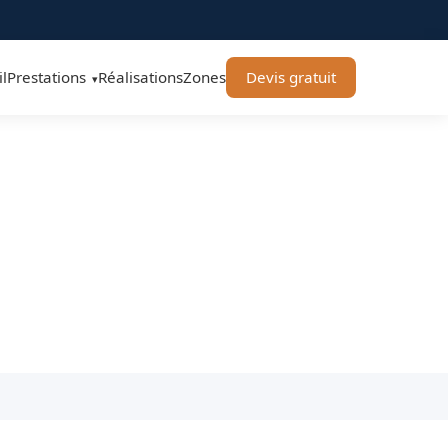
l
Prestations
Réalisations
Zones
Devis gratuit
▾
hard Élagage 71