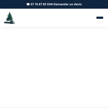
☎ 07 76 87 85 93
✉ Demander un devis
Taille d'arbres fruitiers
Touches 71380 - Achard
Élagage 71
Taille de vos arbres fruitiers à Touches