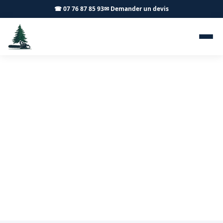
☎ 07 76 87 85 93
✉ Demander un devis
Taille d'arbres fruitiers
Varennes-le-Grand 71240 -
Achard Élagage 71
Taille de vos arbres fruitiers à Varennes-le-Grand