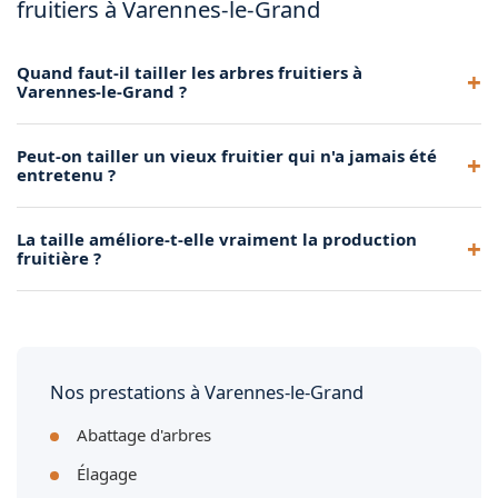
fruitiers à Varennes-le-Grand
Quand faut-il tailler les arbres fruitiers à
Varennes-le-Grand ?
Les arbres à pépins (pommiers, poiriers) se taillent de
Peut-on tailler un vieux fruitier qui n'a jamais été
novembre à mars. Les arbres à noyaux (cerisiers, pruniers)
entretenu ?
préfèrent une taille après la récolte, en fin d'été. Nous
adaptons notre calendrier au climat de Varennes-le-Grand.
Oui, grâce à une taille de rajeunissement progressive étalée
La taille améliore-t-elle vraiment la production
sur 2 à 3 ans. Nous redonnons forme et vigueur à vos vieux
fruitière ?
arbres fruitiers à Varennes-le-Grand sans les brutaliser.
Absolument. Une taille régulière favorise la circulation de la
lumière et de l'air dans l'arbre, ce qui stimule la floraison et
améliore la qualité et la quantité des fruits récoltés.
Nos prestations à Varennes-le-Grand
Abattage d'arbres
Élagage