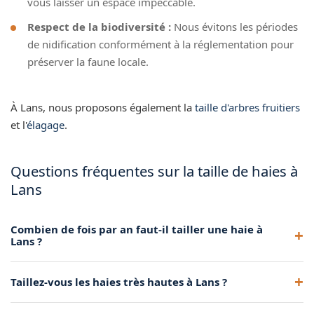
vous laisser un espace impeccable.
Respect de la biodiversité :
Nous évitons les périodes
de nidification conformément à la réglementation pour
préserver la faune locale.
À Lans, nous proposons également la
taille d'arbres fruitiers
et l'
élagage
.
Questions fréquentes sur la taille de haies à
Lans
Combien de fois par an faut-il tailler une haie à
Lans ?
La fréquence dépend de l'espèce. Les haies de thuyas ou de
Taillez-vous les haies très hautes à Lans ?
lauriers nécessitent généralement 2 tailles par an (printemps
et automne). Les haies champêtres se contentent souvent
Oui, grâce à notre camion nacelle, nous taillons les haies de