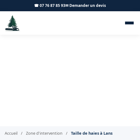
☎ 07 76 87 85 93
✉ Demander un devis
Taille de haies Lans 71380 -
Achard Élagage 71
Taille de haies soignée à Lans
Accueil
/
Zone d'intervention
/
Taille de haies à Lans