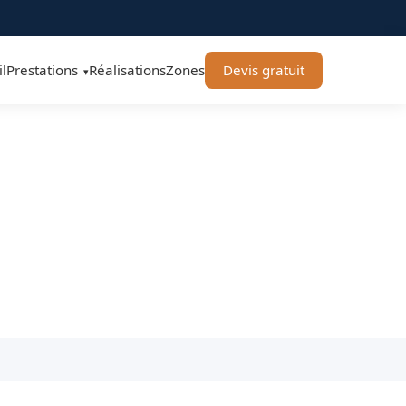
l
Prestations
Réalisations
Zones
Devis gratuit
▾
chard Élagage 71