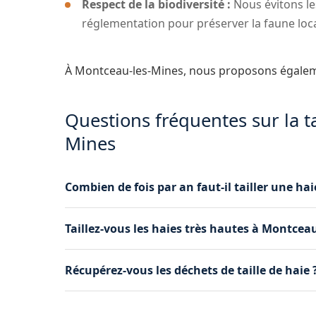
Respect de la biodiversité :
Nous évitons le
réglementation pour préserver la faune loca
À Montceau-les-Mines, nous proposons égale
Questions fréquentes sur la ta
Mines
Combien de fois par an faut-il tailler une ha
La fréquence dépend de l'espèce. Les haies de 
Taillez-vous les haies très hautes à Montcea
tailles par an (printemps et automne). Les hai
annuelle. Nous définissons le rythme adapté à
Oui, grâce à notre camion nacelle, nous taillons
Récupérez-vous les déchets de taille de haie 
dépassent 3 mètres. Nous intervenons en toute s
Montceau-les-Mines.
Oui, nous évacuons systématiquement tous les 