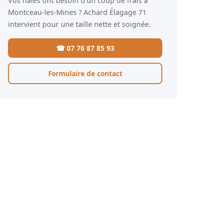
Vos haies ont besoin d'un coup de frais à
Montceau-les-Mines ? Achard Élagage 71
intervient pour une taille nette et soignée.
☎ 07 76 87 85 93
Formulaire de contact