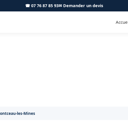
☎ 07 76 87 85 93
✉ Demander un devis
Accuei
 Montceau-les-Mines 71300 - A
Taille de haies soignée à Montceau-les-Mines
Montceau-les-Mines