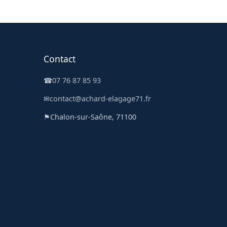
Contact
☎
07 76 87 85 93
✉
contact@achard-elagage71.fr
⚑
Chalon-sur-Saône, 71100