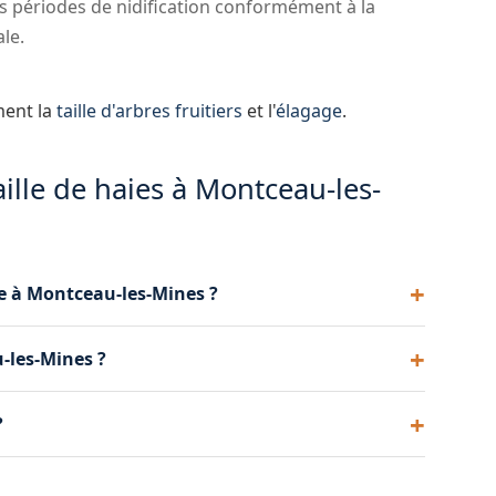
s périodes de nidification conformément à la
le.
ment la
taille d'arbres fruitiers
et l'
élagage
.
ille de haies à Montceau-les-
ie à Montceau-les-Mines ?
thuyas ou de lauriers nécessitent généralement 2
u-les-Mines ?
es champêtres se contentent souvent d'une taille
 vos haies à Montceau-les-Mines.
 les haies de toutes hauteurs, y compris celles qui
?
écurité sur les haies difficiles d'accès à
déchets de taille avec notre camion benne. Vous