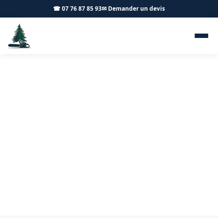
☎ 07 76 87 85 93
✉ Demander un devis
Abattage d'arbres Auxey-
Duresses 21190 - Achard
Élagage 71
Abattage d'arbres sécurisé à Auxey-Duresses