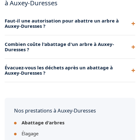
à Auxey-Duresses
Faut-il une autorisation pour abattre un arbre à
Auxey-Duresses ?
Selon la réglementation locale et le plan local d'urbanisme
Combien coûte l'abattage d'un arbre à Auxey-
de Auxey-Duresses, certains arbres peuvent être protégés.
Duresses ?
Nous vous conseillons de vérifier auprès de votre mairie
avant tout abattage. Achard Élagage 71 peut vous
Le prix dépend de la taille de l'arbre, de son accessibilité et
Évacuez-vous les déchets après un abattage à
accompagner dans ces démarches.
des contraintes du terrain. Nous nous déplaçons
Auxey-Duresses ?
gratuitement à Auxey-Duresses pour établir un devis précis
et sans engagement.
Oui, nous assurons systématiquement le débitage du tronc,
le broyage des branches et l'évacuation de tous les déchets
verts avec notre camion benne. Votre terrain est laissé
propre.
Nos prestations à Auxey-Duresses
Abattage d'arbres
Élagage