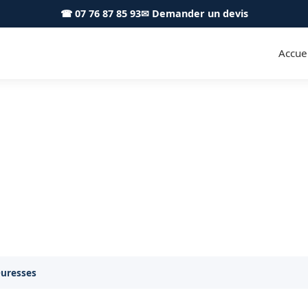
☎ 07 76 87 85 93
✉ Demander un devis
Accuei
uxey-Duresses 21190 - Achard 
Élagage professionnel à Auxey-Duresses
Duresses