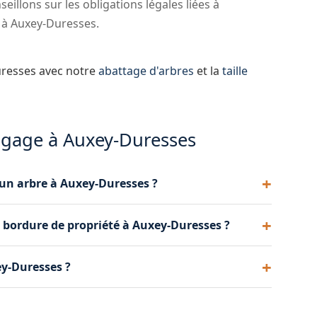
illons sur les obligations légales liées à
é à Auxey-Duresses.
uresses avec notre
abattage d'arbres
et la
taille
lagage à Auxey-Duresses
 un arbre à Auxey-Duresses ?
e. En règle générale, l'élagage se pratique en
en bordure de propriété à Auxey-Duresses ?
ertaines espèces, une taille en vert (été) est
tuation à Auxey-Duresses.
hes à l'intérieur de votre propriété. Si vos arbres
ey-Duresses ?
s êtes tenu de les élaguer. Nous intervenons pour
os techniques de grimpe, nous élagons tous les
ervenons régulièrement sur des chênes, des