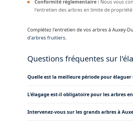
Conformité réglementaire :
Nous vous conse
l'entretien des arbres en limite de propriét
Complétez l'entretien de vos arbres à Auxey-D
d'arbres fruitiers
.
Questions fréquentes sur l'é
Quelle est la meilleure période pour élaguer
La période idéale dépend de l'essence de l'arbr
L'élagage est-il obligatoire pour les arbres 
automne ou en hiver, hors période de gel. Pour c
possible. Nous vous conseillons selon votre si
Oui, le Code civil impose de maintenir les branc
Intervenez-vous sur les grands arbres à Aux
dépassent chez le voisin à Auxey-Duresses, vou
une mise en conformité rapide.
Absolument. Grâce à notre camion nacelle et n
arbres, quelle que soit leur hauteur. Nous int