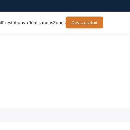
l
Prestations
Réalisations
Zones
Devis gratuit
▾
Élagage 71