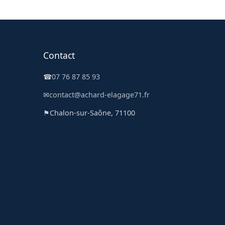
Contact
☎
07 76 87 85 93
✉
contact@achard-elagage71.fr
⚑
Chalon-sur-Saône, 71100