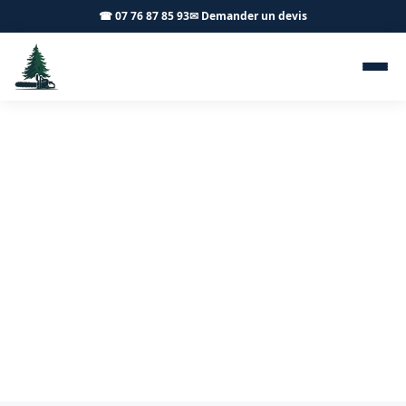
☎ 07 76 87 85 93
✉ Demander un devis
Abattage d'arbres Dracy-le-
Fort 71640 - Achard Élagage
71
Abattage d'arbres sécurisé à Dracy-le-Fort