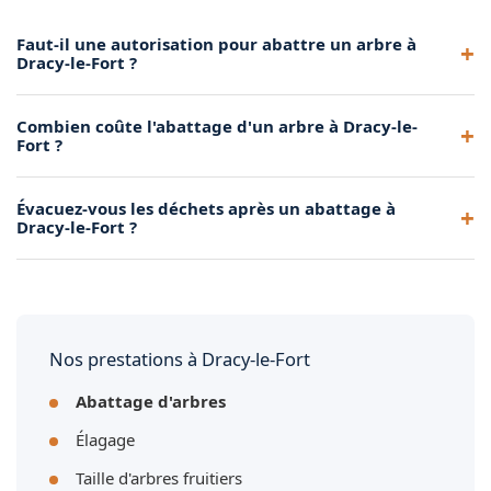
Faut-il une autorisation pour abattre un arbre à
Dracy-le-Fort ?
Selon la réglementation locale et le plan local d'urbanisme
Combien coûte l'abattage d'un arbre à Dracy-le-
de Dracy-le-Fort, certains arbres peuvent être protégés.
Fort ?
Nous vous conseillons de vérifier auprès de votre mairie
avant tout abattage. Achard Élagage 71 peut vous
Le prix dépend de la taille de l'arbre, de son accessibilité et
Évacuez-vous les déchets après un abattage à
accompagner dans ces démarches.
des contraintes du terrain. Nous nous déplaçons
Dracy-le-Fort ?
gratuitement à Dracy-le-Fort pour établir un devis précis et
sans engagement.
Oui, nous assurons systématiquement le débitage du tronc,
le broyage des branches et l'évacuation de tous les déchets
verts avec notre camion benne. Votre terrain est laissé
propre.
Nos prestations à Dracy-le-Fort
Abattage d'arbres
Élagage
Taille d'arbres fruitiers