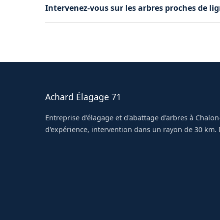
Intervenez-vous sur les arbres proches de lig
tension et jusqu'à 5 mètres pour la haute tens
respectons scrupuleusement lors de nos interve
Oui, nos élagueurs sont formés et équipés pour
Nous coordonnons si nécessaire avec Enedis p
garantir la sécurité de l'intervention à Dracy-le-
Achard Élagage 71
Entreprise d'élagage et d'abattage d'arbres à Chalon
d'expérience, intervention dans un rayon de 30 km. D