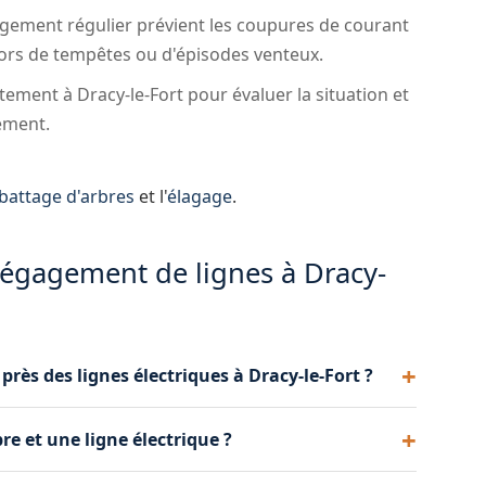
ement régulier prévient les coupures de courant
 lors de tempêtes ou d'épisodes venteux.
ment à Dracy-le-Fort pour évaluer la situation et
ement.
battage d'arbres
et l'
élagage
.
dégagement de lignes à Dracy-
près des lignes électriques à Dracy-le-Fort ?
r la végétation à distance réglementaire des lignes
re et une ligne électrique ?
ement intervenir, mais il est recommandé de faire
ort pour un travail soigné et conforme.
la ligne : au moins 3 mètres pour les lignes basse