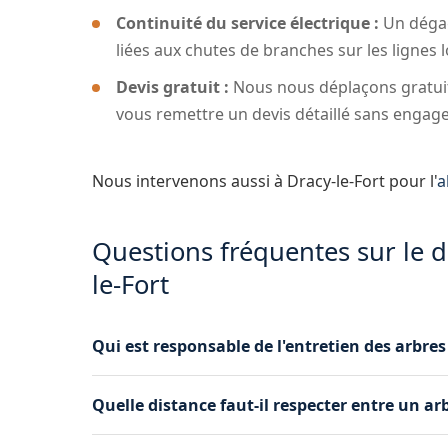
Continuité du service électrique :
Un dégag
liées aux chutes de branches sur les lignes
Devis gratuit :
Nous nous déplaçons gratuite
vous remettre un devis détaillé sans engag
Nous intervenons aussi à Dracy-le-Fort pour l'
a
Questions fréquentes sur le 
le-Fort
Qui est responsable de l'entretien des arbres 
Le propriétaire du terrain est tenu de mainteni
Quelle distance faut-il respecter entre un arb
électriques et téléphoniques. Enedis peut égal
appel à un élagueur professionnel à Dracy-le-F
La distance minimale varie selon la tension de 