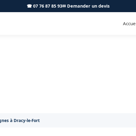
☎ 07 76 87 85 93
✉ Demander un devis
Accuei
ignes Dracy-le-Fort 71640 - A
Dégagement de lignes à Dracy-le-Fort
nes à Dracy-le-Fort