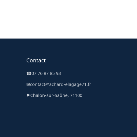
Contact
☎
07 76 87 85 93
✉
contact@achard-elagage71.fr
⚑
Chalon-sur-Saône, 71100