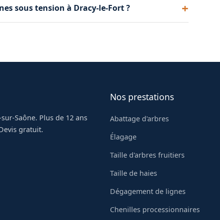
nes sous tension à Dracy-le-Fort ?
ion. Nous connaissons les normes applicables et les
ntions à Dracy-le-Fort.
 travailler à proximité des réseaux sous tension.
our une mise hors tension temporaire afin de
Fort.
Nos prestations
-sur-Saône. Plus de 12 ans
Abattage d'arbres
evis gratuit.
Élagage
Taille d'arbres fruitiers
Taille de haies
Dégagement de lignes
Chenilles processionnaires