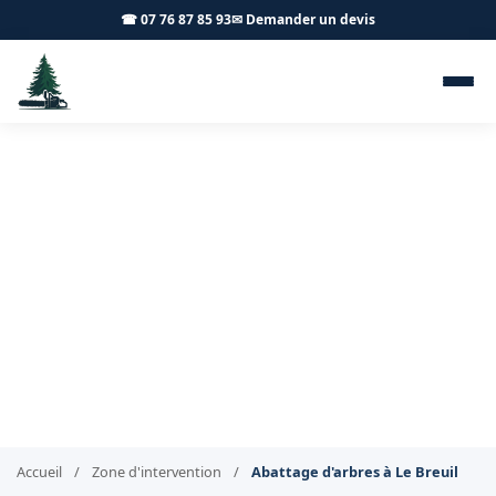
☎ 07 76 87 85 93
✉ Demander un devis
Abattage d'arbres Le Breuil
71670 - Achard Élagage 71
Abattage d'arbres sécurisé à Le Breuil
Accueil
/
Zone d'intervention
/
Abattage d'arbres à Le Breuil