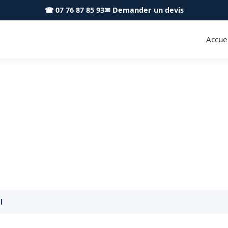
☎ 07 76 87 85 93
✉ Demander un devis
Accuei
e Le Breuil 71670 - Achard Éla
Élagage professionnel à Le Breuil
l