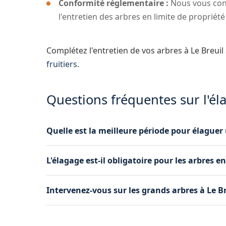
Conformité réglementaire :
Nous vous conse
l'entretien des arbres en limite de propriété 
Complétez l'entretien de vos arbres à Le Breuil
fruitiers
.
Questions fréquentes sur l'él
Quelle est la meilleure période pour élaguer 
La période idéale dépend de l'essence de l'arbr
L'élagage est-il obligatoire pour les arbres e
automne ou en hiver, hors période de gel. Pour c
possible. Nous vous conseillons selon votre situ
Oui, le Code civil impose de maintenir les branc
Intervenez-vous sur les grands arbres à Le Br
dépassent chez le voisin à Le Breuil, vous êtes
mise en conformité rapide.
Absolument. Grâce à notre camion nacelle et n
arbres, quelle que soit leur hauteur. Nous int