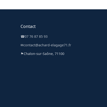
Contact
☎
07 76 87 85 93
✉
contact@achard-elagage71.fr
⚑
Chalon-sur-Saône, 71100