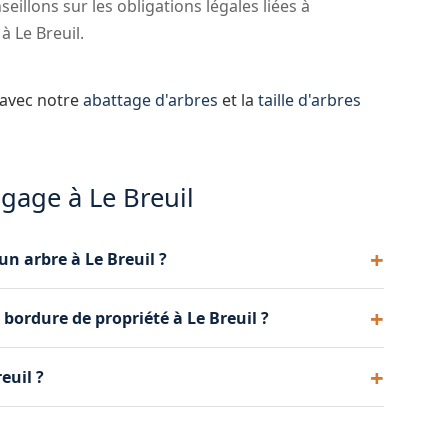
illons sur les obligations légales liées à
à Le Breuil.
 avec notre
abattage d'arbres
et la
taille d'arbres
agage à Le Breuil
un arbre à Le Breuil ?
e. En règle générale, l'élagage se pratique en
n bordure de propriété à Le Breuil ?
ertaines espèces, une taille en vert (été) est
ation à Le Breuil.
hes à l'intérieur de votre propriété. Si vos arbres
euil ?
 tenu de les élaguer. Nous intervenons pour une
os techniques de grimpe, nous élagons tous les
ervenons régulièrement sur des chênes, des