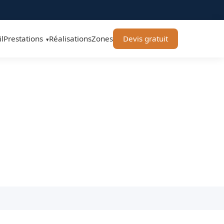
l
Prestations
Réalisations
Zones
Devis gratuit
▾
gage 71