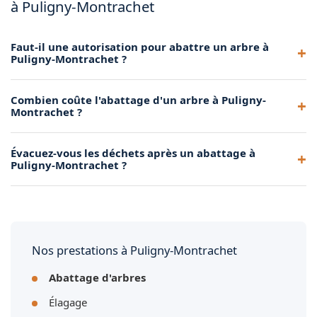
à Puligny-Montrachet
Faut-il une autorisation pour abattre un arbre à
Puligny-Montrachet ?
Selon la réglementation locale et le plan local d'urbanisme
Combien coûte l'abattage d'un arbre à Puligny-
de Puligny-Montrachet, certains arbres peuvent être
Montrachet ?
protégés. Nous vous conseillons de vérifier auprès de votre
mairie avant tout abattage. Achard Élagage 71 peut vous
Le prix dépend de la taille de l'arbre, de son accessibilité et
Évacuez-vous les déchets après un abattage à
accompagner dans ces démarches.
des contraintes du terrain. Nous nous déplaçons
Puligny-Montrachet ?
gratuitement à Puligny-Montrachet pour établir un devis
précis et sans engagement.
Oui, nous assurons systématiquement le débitage du tronc,
le broyage des branches et l'évacuation de tous les déchets
verts avec notre camion benne. Votre terrain est laissé
propre.
Nos prestations à Puligny-Montrachet
Abattage d'arbres
Élagage