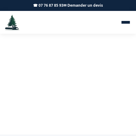
☎ 07 76 87 85 93
✉ Demander un devis
Abattage d'arbres Puligny-
Montrachet 21190 - Achard
Élagage 71
Abattage d'arbres sécurisé à Puligny-Montrachet