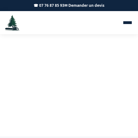
☎ 07 76 87 85 93
✉ Demander un devis
Taille d'arbres fruitiers
Puligny-Montrachet 21190 -
Achard Élagage 71
Taille de vos arbres fruitiers à Puligny-Montrachet