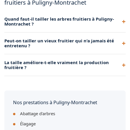
fruitiers à Puligny-Montrachet
Quand faut-il tailler les arbres fruitiers à Puligny-
Montrachet ?
Les arbres à pépins (pommiers, poiriers) se taillent de
Peut-on tailler un vieux fruitier qui n'a jamais été
novembre à mars. Les arbres à noyaux (cerisiers, pruniers)
entretenu ?
préfèrent une taille après la récolte, en fin d'été. Nous
adaptons notre calendrier au climat de Puligny-Montrachet.
Oui, grâce à une taille de rajeunissement progressive étalée
La taille améliore-t-elle vraiment la production
sur 2 à 3 ans. Nous redonnons forme et vigueur à vos vieux
fruitière ?
arbres fruitiers à Puligny-Montrachet sans les brutaliser.
Absolument. Une taille régulière favorise la circulation de la
lumière et de l'air dans l'arbre, ce qui stimule la floraison et
améliore la qualité et la quantité des fruits récoltés.
Nos prestations à Puligny-Montrachet
Abattage d'arbres
Élagage