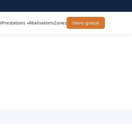
l
Prestations
Réalisations
Zones
Devis gratuit
▾
age 71