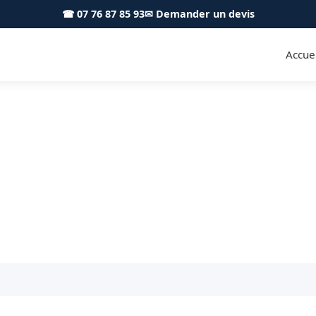
☎ 07 76 87 85 93
✉ Demander un devis
Accuei
ge Givry 71640 - Achard Élag
Élagage professionnel à Givry