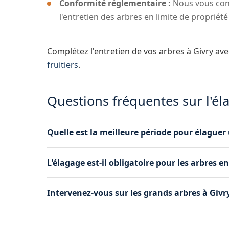
Conformité réglementaire :
Nous vous conse
l'entretien des arbres en limite de propriété 
Complétez l'entretien de vos arbres à Givry av
fruitiers
.
Questions fréquentes sur l'él
Quelle est la meilleure période pour élaguer 
La période idéale dépend de l'essence de l'arbr
L'élagage est-il obligatoire pour les arbres e
automne ou en hiver, hors période de gel. Pour c
possible. Nous vous conseillons selon votre situ
Oui, le Code civil impose de maintenir les branc
Intervenez-vous sur les grands arbres à Givr
dépassent chez le voisin à Givry, vous êtes te
en conformité rapide.
Absolument. Grâce à notre camion nacelle et n
arbres, quelle que soit leur hauteur. Nous int