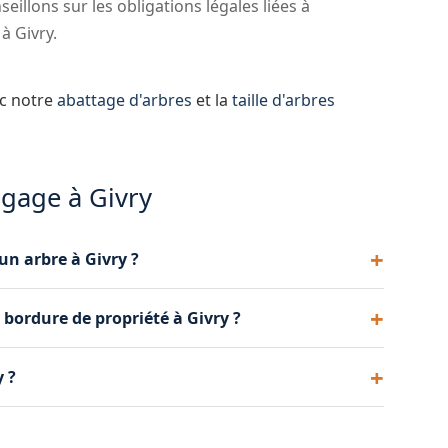
illons sur les obligations légales liées à
à Givry.
ec notre
abattage d'arbres
et la
taille d'arbres
agage à Givry
un arbre à Givry ?
e. En règle générale, l'élagage se pratique en
n bordure de propriété à Givry ?
ertaines espèces, une taille en vert (été) est
ation à Givry.
hes à l'intérieur de votre propriété. Si vos arbres
y ?
nu de les élaguer. Nous intervenons pour une mise
os techniques de grimpe, nous élagons tous les
ervenons régulièrement sur des chênes, des