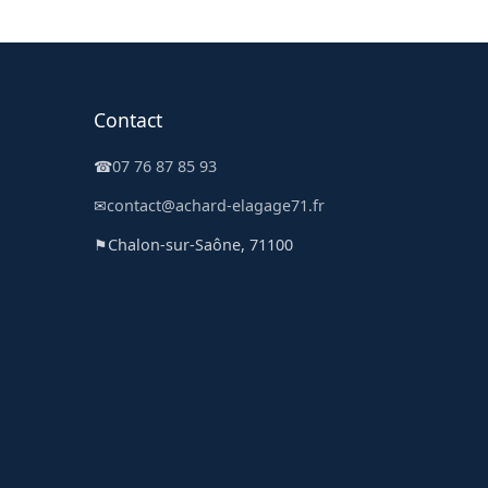
Contact
☎
07 76 87 85 93
✉
contact@achard-elagage71.fr
⚑
Chalon-sur-Saône, 71100