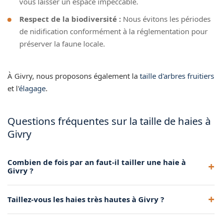
vous laisser un espace impeccable.
Respect de la biodiversité :
Nous évitons les périodes
de nidification conformément à la réglementation pour
préserver la faune locale.
À Givry, nous proposons également la
taille d'arbres fruitiers
et l'
élagage
.
Questions fréquentes sur la taille de haies à
Givry
Combien de fois par an faut-il tailler une haie à
Givry ?
La fréquence dépend de l'espèce. Les haies de thuyas ou de
Taillez-vous les haies très hautes à Givry ?
lauriers nécessitent généralement 2 tailles par an (printemps
et automne). Les haies champêtres se contentent souvent
Oui, grâce à notre camion nacelle, nous taillons les haies de