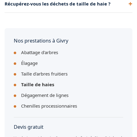
d'une taille annuelle. Nous définissons le rythme adapté à
Récupérez-vous les déchets de taille de haie ?
toutes hauteurs, y compris celles qui dépassent 3 mètres.
vos haies à Givry.
Nous intervenons en toute sécurité sur les haies difficiles
Oui, nous évacuons systématiquement tous les déchets de
d'accès à Givry.
taille avec notre camion benne. Vous retrouvez un jardin
propre après notre passage à Givry.
Nos prestations à Givry
Abattage d'arbres
Élagage
Taille d'arbres fruitiers
Taille de haies
Dégagement de lignes
Chenilles processionnaires
Devis gratuit