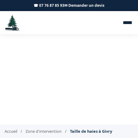
☎ 07 76 87 85 93
✉ Demander un devis
Taille de haies Givry 71640 -
Achard Élagage 71
Taille de haies soignée à Givry
Accueil
/
Zone d'intervention
/
Taille de haies à Givry