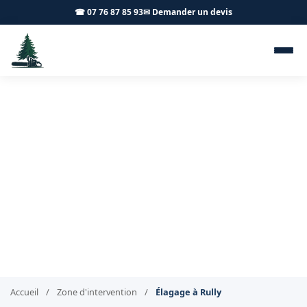
☎ 07 76 87 85 93
✉ Demander un devis
Élagage Rully 71150 - Achard
Élagage 71
Élagage professionnel à Rully
Accueil
/
Zone d'intervention
/
Élagage à Rully