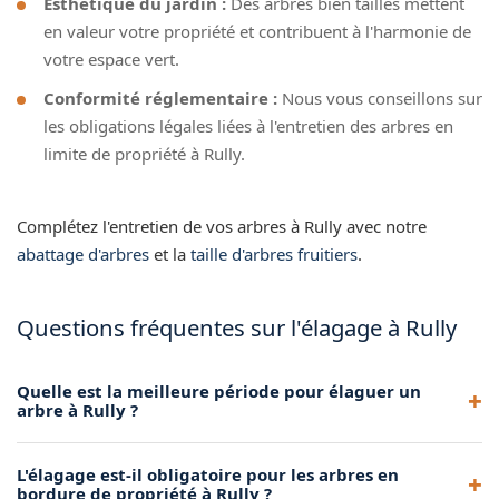
Esthétique du jardin :
Des arbres bien taillés mettent
en valeur votre propriété et contribuent à l'harmonie de
votre espace vert.
Conformité réglementaire :
Nous vous conseillons sur
les obligations légales liées à l'entretien des arbres en
limite de propriété à Rully.
Complétez l'entretien de vos arbres à Rully avec notre
abattage d'arbres
et la
taille d'arbres fruitiers
.
Questions fréquentes sur l'élagage à Rully
Quelle est la meilleure période pour élaguer un
arbre à Rully ?
La période idéale dépend de l'essence de l'arbre. En règle
L'élagage est-il obligatoire pour les arbres en
générale, l'élagage se pratique en automne ou en hiver, hors
bordure de propriété à Rully ?