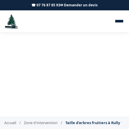
☎ 07 76 87 85 93
✉ Demander un devis
Taille d'arbres fruitiers Rully
71150 - Achard Élagage 71
Taille de vos arbres fruitiers à Rully
Accueil
/
Zone d'intervention
/
Taille d'arbres fruitiers à Rully