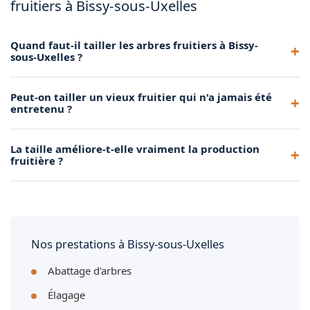
fruitiers à Bissy-sous-Uxelles
Quand faut-il tailler les arbres fruitiers à Bissy-
sous-Uxelles ?
Les arbres à pépins (pommiers, poiriers) se taillent de
Peut-on tailler un vieux fruitier qui n'a jamais été
novembre à mars. Les arbres à noyaux (cerisiers, pruniers)
entretenu ?
préfèrent une taille après la récolte, en fin d'été. Nous
adaptons notre calendrier au climat de Bissy-sous-Uxelles.
Oui, grâce à une taille de rajeunissement progressive étalée
La taille améliore-t-elle vraiment la production
sur 2 à 3 ans. Nous redonnons forme et vigueur à vos vieux
fruitière ?
arbres fruitiers à Bissy-sous-Uxelles sans les brutaliser.
Absolument. Une taille régulière favorise la circulation de la
lumière et de l'air dans l'arbre, ce qui stimule la floraison et
améliore la qualité et la quantité des fruits récoltés.
Nos prestations à Bissy-sous-Uxelles
Abattage d'arbres
Élagage