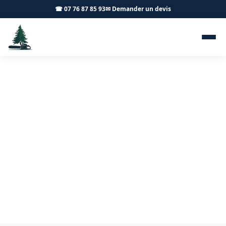
☎ 07 76 87 85 93
✉ Demander un devis
Taille d'arbres fruitiers Bissy-
sous-Uxelles 71460 - Achard
Élagage 71
Taille de vos arbres fruitiers à Bissy-sous-Uxelles