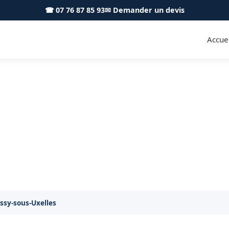
☎ 07 76 87 85 93
✉ Demander un devis
Accuei
s Bissy-sous-Uxelles 71460 - Ac
Taille de haies soignée à Bissy-sous-Uxelles
issy-sous-Uxelles