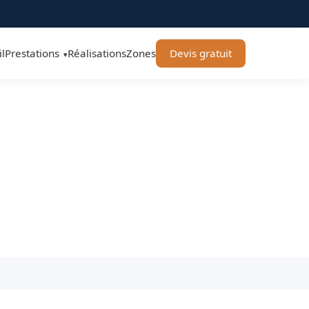
l
Prestations
Réalisations
Zones
Devis gratuit
▾
hard Élagage 71