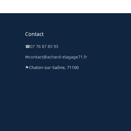
Contact
☎
07 76 87 85 93
✉
contact@achard-elagage71.fr
⚑
Chalon-sur-Saône, 71100