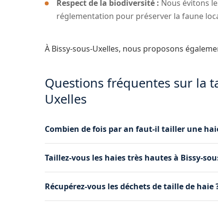
Respect de la biodiversité :
Nous évitons le
réglementation pour préserver la faune loca
À Bissy-sous-Uxelles, nous proposons égaleme
Questions fréquentes sur la ta
Uxelles
Combien de fois par an faut-il tailler une hai
La fréquence dépend de l'espèce. Les haies de 
Taillez-vous les haies très hautes à Bissy-sou
tailles par an (printemps et automne). Les hai
annuelle. Nous définissons le rythme adapté à v
Oui, grâce à notre camion nacelle, nous taillons
Récupérez-vous les déchets de taille de haie 
dépassent 3 mètres. Nous intervenons en toute sé
sous-Uxelles.
Oui, nous évacuons systématiquement tous les 