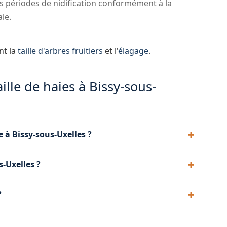
s périodes de nidification conformément à la
le.
nt la
taille d'arbres fruitiers
et l'
élagage
.
ille de haies à Bissy-sous-
e à Bissy-sous-Uxelles ?
thuyas ou de lauriers nécessitent généralement 2
s-Uxelles ?
es champêtres se contentent souvent d'une taille
os haies à Bissy-sous-Uxelles.
 les haies de toutes hauteurs, y compris celles qui
?
curité sur les haies difficiles d'accès à Bissy-
déchets de taille avec notre camion benne. Vous